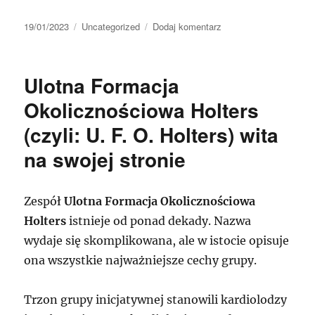
Data
Kategorie
do
19/01/2023
Uncategorized
Dodaj komentarz
publikacji
Ulotna
Formacja
Okolicznościowa
Ulotna Formacja
Holters
w
Okolicznościowa Holters
projekcie
(czyli: U. F. O. Holters) wita
Medycy
i
na swojej stronie
Muzycy
dla
WOŚP
Zespół
Ulotna Formacja Okolicznościowa
–
zapraszamy!
Holters
istnieje od ponad dekady. Nazwa
wydaje się skomplikowana, ale w istocie opisuje
ona wszystkie najważniejsze cechy grupy.
Trzon grupy inicjatywnej stanowili kardiolodzy