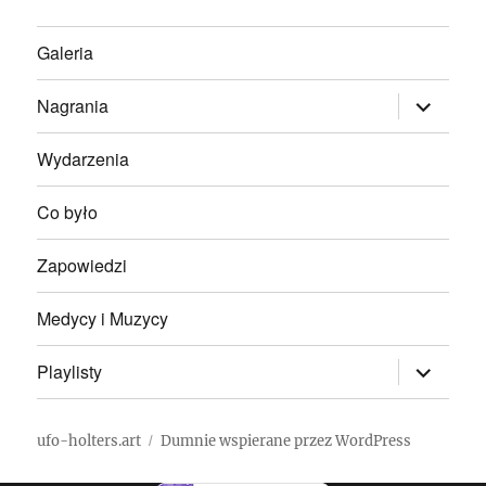
Galeria
rozwiń
Nagrania
menu
potomne
Wydarzenia
Co było
Zapowiedzi
Medycy i Muzycy
rozwiń
Playlisty
menu
potomne
ufo-holters.art
Dumnie wspierane przez WordPress