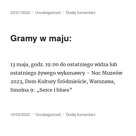
Data
Kategorie
do
23/01/2024
Uncategorized
Dodaj komentarz
publikacji
Gramy
dla
WOŚP!
Gramy w maju:
13 maja, godz. 19:00 do ostatniego widza lub
ostatniego żywego wykonawcy – Noc Muzeów
2023, Dom Kultury Śródmieście, Warszawa,
Smolna 9: „Serce i blues”
Data
Kategorie
do
10/03/2023
Uncategorized
Dodaj komentarz
publikacji
Gramy
w
maju: