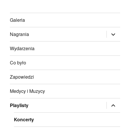
Galeria
rozwiń
Nagrania
menu
potomne
Wydarzenia
Co było
Zapowiedzi
Medycy i Muzycy
rozwiń
Playlisty
menu
potomne
Koncerty