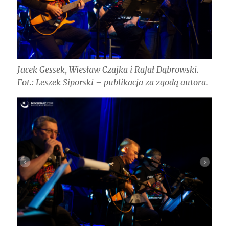
Jacek Gessek, Wiesław Czajka i Rafał Dąbrowski.
Fot.: Leszek Siporski – publikacja za zgodą autora.