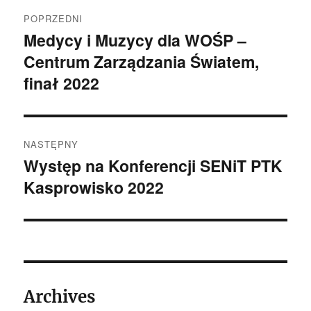
Nawigacja
POPRZEDNI
wpisu
Medycy i Muzycy dla WOŚP –
Poprzedni
Centrum Zarządzania Światem,
wpis:
finał 2022
NASTĘPNY
Występ na Konferencji SENiT PTK
Następny
Kasprowisko 2022
wpis:
Archives