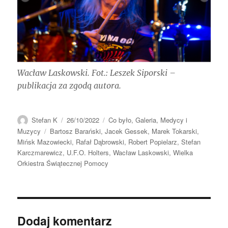
Wacław Laskowski. Fot.: Leszek Siporski –
publikacja za zgodą autora.
Autor
Data
Kategorie
Stefan K
26/10/2022
Co było
,
Galeria
,
Medycy i
publikacji
Tagi
Muzycy
Bartosz Barański
,
Jacek Gessek
,
Marek Tokarski
,
Mińsk Mazowiecki
,
Rafał Dąbrowski
,
Robert Popielarz
,
Stefan
Karczmarewicz
,
U.F.O. Holters
,
Wacław Laskowski
,
Wielka
Orkiestra Świątecznej Pomocy
Dodaj komentarz