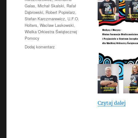
Galas
,
Michał Skalski
,
Rafał
Dąbrowski
,
Robert Popielarz
,
Stefan Karczmarewicz
,
U.F.O.
Holters
,
Wacław Laskowski
,
Wielka Orkiestra Świątecznej
Pomocy
do
Dodaj komentarz
Medycy
i
Muzycy
dla
Wielkiej
Orkiestry
Świątecznej
Pomocy
„Med
Czytaj dalej
–
Centrum
Zarządzania
Światem,
Finał
2020