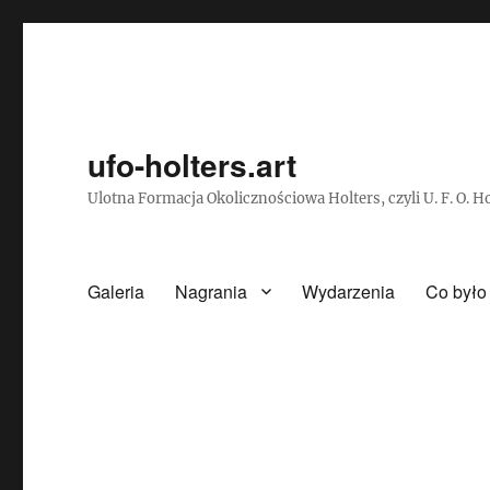
ufo-holters.art
Ulotna Formacja Okolicznościowa Holters, czyli U. F. O. H
Galeria
Nagrania
Wydarzenia
Co było