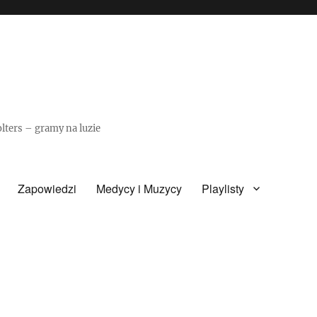
olters – gramy na luzie
Zapowiedzi
Medycy i Muzycy
Playlisty