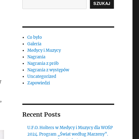
SZUKAJ
Co było
Galeria
Medycy i Muzycy
Nagrania
Nagrania z prób
Nagrania z występów
Uncategorized
W
Zapowiedzi
,
Recent Posts
U.F.O. Holters w Medycy i Muzycy dla WOŚP
2024. Program „Świat według Marzeny”.