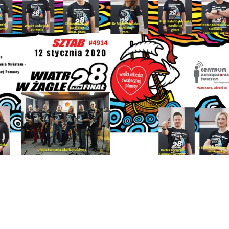
ycy i Muzycy dla Wielkiej Orkiestry Świątecznej Pomoc