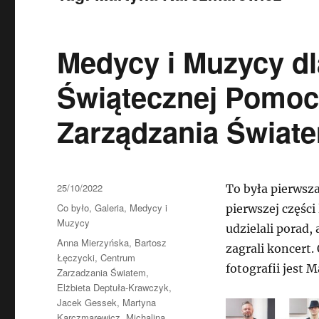
Medycy i Muzycy dla
Świątecznej Pomoc
Zarządzania Świate
Data
25/10/2022
To była pierwsz
publikacji
Kategorie
Co było
,
Galeria
,
Medycy i
pierwszej części
Muzycy
udzielali porad,
Tagi
Anna Mierzyńska
,
Bartosz
zagrali koncert.
Łęczycki
,
Centrum
fotografii jest 
Zarzadzania Światem
,
Elżbieta Deptuła-Krawczyk
,
Jacek Gessek
,
Martyna
Karczmarewicz
,
Michalina